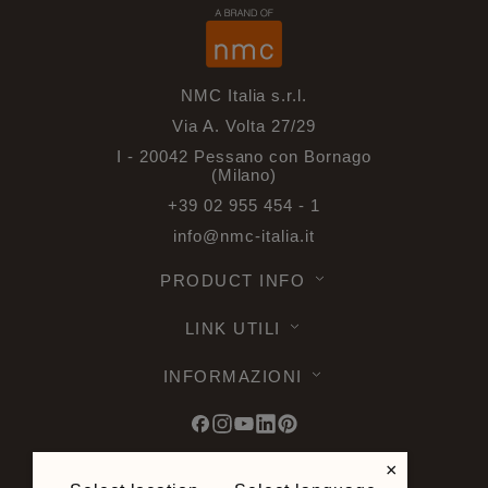
NMC Italia s.r.l.
Via A. Volta 27/29
I - 20042 Pessano con Bornago
(Milano)
+39 02 955 454 - 1
info@nmc-italia.it
PRODUCT INFO
LINK UTILI
INFORMAZIONI
×