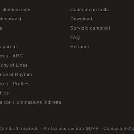
r illuminazione
Consumo di colla
decoraviti
Download
a
Servizio campioni
FAQ
a parete
Extranet
res - ARC
ony of Lines
nce of Rhythm
es - Profiles
files
a con illuminazione indiretta
 i diritti riservati -
Protezione dei dati GDPR -
Condizioni d'