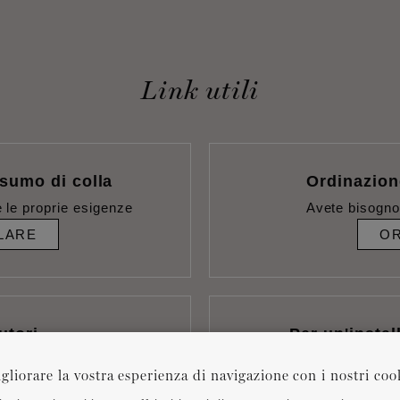
Link utili
sumo di colla
Ordinazion
 le proprie esigenze
Avete bisogno
LARE
OR
utori
Per un'instal
RCA
RI
gliorare la vostra esperienza di navigazione con i nostri coo