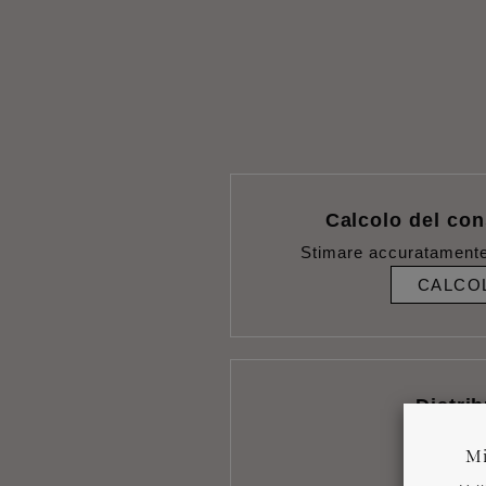
Calcolo del con
Stimare accuratamente
CALCO
Distrib
RICE
Mi