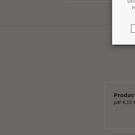
Uti
P
Produc
pdf
4,15