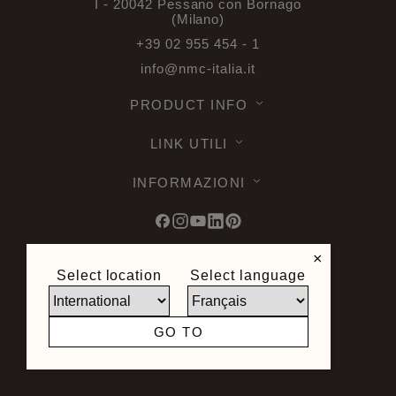
I - 20042 Pessano con Bornago
(Milano)
+39 02 955 454 - 1
info@nmc-italia.it
PRODUCT INFO
LINK UTILI
INFORMAZIONI
×
Select location
Select language
© 2026 Noel & Marquet. Tutti i diritti
riservati -
Protezione dei dati GDPR
-
Condizioni d'Uso -
Esonero di
GO TO
responsabilita -
Sitemap
Sito creato da