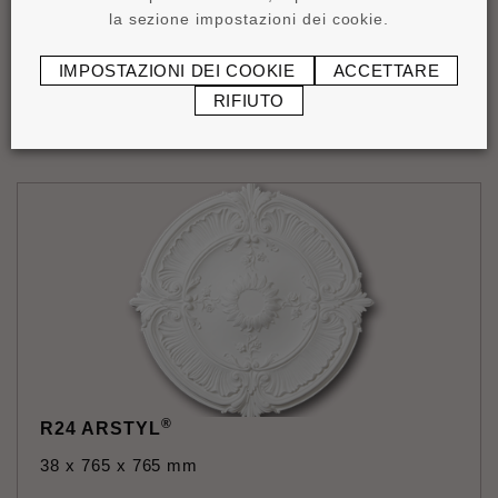
la sezione impostazioni dei cookie.
IMPOSTAZIONI DEI COOKIE
ACCETTARE
®
R20 ARSTYL
RIFIUTO
49 x 755 x 755 mm
®
R24 ARSTYL
38 x 765 x 765 mm