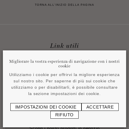
TORNA ALL'INIZIO DELLA PAGINA
Link utili
Migliorare la vostra esperienza di navigazione con i nostri
cookie
Calcolo del consumo di colla
Utilizziamo i cookie per offrirvi la migliore esperienza
Stimare accuratamente le proprie esigenze
sul nostro sito. Per saperne di più sui cookie che
utilizziamo o per disabilitarli, è possibile consultare
CALCOLARE
la sezione impostazioni dei cookie.
IMPOSTAZIONI DEI COOKIE
ACCETTARE
RIFIUTO
Rivenditori e installatori
Scopri i nostri prodotti in negozio