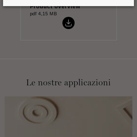
Product overview
pdf
4,15 MB
Le nostre applicazioni