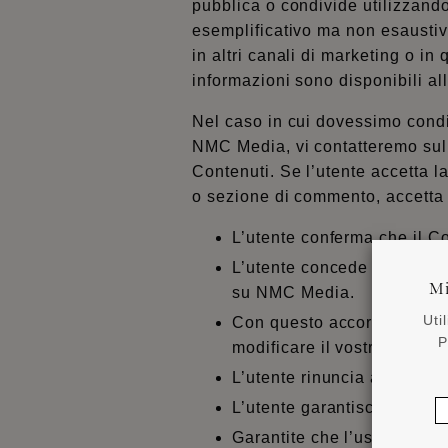
pubblica o condivide utilizzando s
esemplificativo ma non esaustiv
in altri canali di marketing o in
informazioni sono disponibili a
Nel caso in cui dovessimo condivi
NMC Media, vi contatteremo sulla 
Contenuti. Se l’utente accetta la
o sezione di commento, accetta 
L’utente conferma che il C
L’utente concede a NOËL 
Mi
su NMC Media.
Uti
Con questo accordo, viene 
P
modificare il vostro Conten
L’utente rinuncia al diritto
L’utente garantisce di possed
Garantite che l’uso dei vos