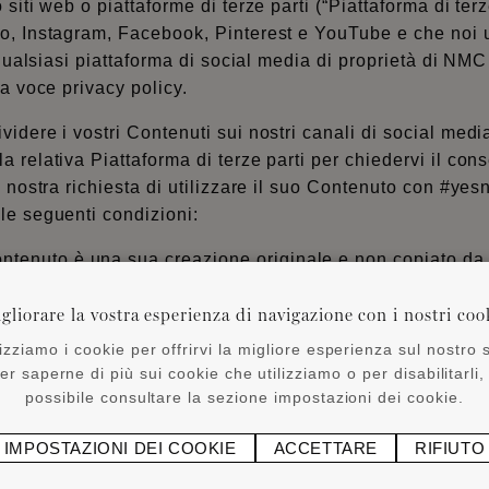
iti web o piattaforme di terze parti (“Piattaforma di terze 
o, Instagram, Facebook, Pinterest e YouTube e che noi ut
 qualsiasi piattaforma di social media di proprietà di NM
lla voce
privacy policy
.
dere i vostri Contenuti sui nostri canali di social media,
relativa Piattaforma di terze parti per chiedervi il conse
 nostra richiesta di utilizzare il suo Contenuto con #yes
le seguenti condizioni:
ontenuto è una sua creazione originale e non copiato da 
& MARQUET il permesso di pubblicare qualsiasi Conten
gliorare la vostra esperienza di navigazione con i nostri coo
lizziamo i cookie per offrirvi la migliore esperienza sul nostro s
concessa una licenza non esclusiva, semplice e gratuita 
er saperne di più sui cookie che utilizziamo o per disabilitarli,
uto a nostra discrezione per scopi di marketing.
possibile consultare la sezione impostazioni dei cookie.
 di essere citato in relazione al proprio Contenuto.
ere o controllare i diritti sui Contenuti inviati per gli sc
IMPOSTAZIONI DEI COOKIE
ACCETTARE
RIFIUTO
tri Contenuti da parte di NOËL & MARQUET non viola alcun