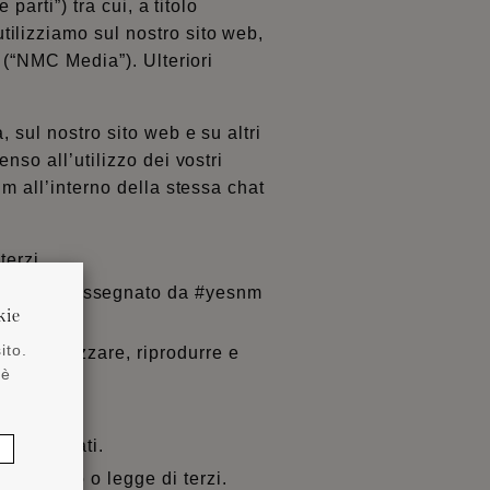
parti”) tra cui, a titolo
ilizziamo sul nostro sito web,
C (“NMC Media”). Ulteriori
 sul nostro sito web e su altri
nso all’utilizzo dei vostri
nm all’interno della stessa chat
terzi.
uto contrassegnato da #yesnm
kie
ito.
per utilizzare, riprodurre e
 è
opi indicati.
 diritto o legge di terzi.