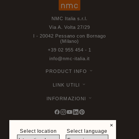
NMC Italia s.r.l.
Via A. Volta 27/29
I - 20042 Pessano con Bornago
(Milano)
+39 02 955 454 - 1
info@nmc-italia.it
PRODUCT INFO
LINK UTILI
INFORMAZIONI
×
Select location
Select language
© 2026 Noel & Marquet. Tutti i diritti