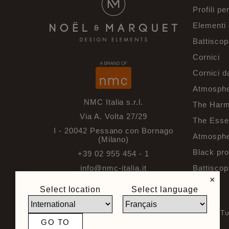
Profili pe
Elementi 
Battiscop
Cornici
Cornici d
Atmosphe
NMC Italia s.r.l.
The Harm
Via A. Volta 27/29
The Esse
I - 20042 Pessano con Bornago
Atmospher
(Milano)
Black pro
+39 02 955 454 - 1
info@nmc-italia.it
Battiscop
×
Select location
Select language
© 2026 Noel & Marquet. Tutti
GO TO
Sitemap