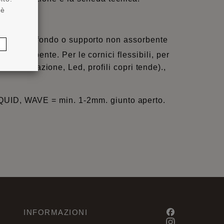
 è
 un sot-tofondo o supporto non assorbente
n assorbente. Per le cornici flessibili, per
er illuminazione, Led, profili copri tende).,
. LIQUID, WAVE = min. 1-2mm. giunto aperto.
INFORMAZIONI