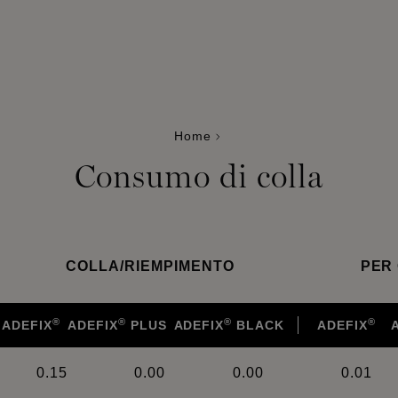
Home
Consumo di colla
COLLA
/
RIEMPIMENTO
PER 
®
®
®
®
ADEFIX
ADEFIX
PLUS
ADEFIX
BLACK
ADEFIX
0.15
0.00
0.00
0.01