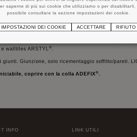
er saperne di più sui cookie che utilizziamo o per disabilitarli,
possibile consultare la sezione impostazioni dei cookie.
®
®
tiscopa WALLSTYL
e ARSTYL
con un’altezza da 8 cm su
IMPOSTAZIONI DEI COOKIE
ACCETTARE
RIFIUTO
®
®
opa WALLSTYL
e ARSTYL
su un supporto o sottofondo no
di; quando si incolla solo un lato della cornice (cornici p
®
ls e walltiles ARSTYL
.
e i giunti. Giunzione, solo ricementaggio soffitto/pareti
®
iciabile, coprire con la colla ADEFIX
.
T INFO
LINK UTILI