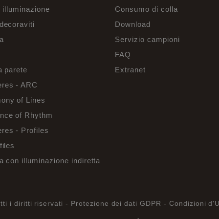
r illuminazione
Consumo di colla
decoraviti
Download
a
Servizio campioni
FAQ
a parete
Extranet
res - ARC
ony of Lines
nce of Rhythm
es - Profiles
files
a con illuminazione indiretta
 i diritti riservati -
Protezione dei dati GDPR -
Condizioni d'