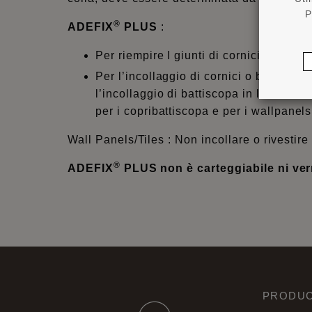
P
®
ADEFIX
PLUS
:
Per riempire I giunti di cornici o bat
Per l’incollaggio di cornici o battisc
l’incollaggio di battiscopa in locali umi
per i copribattiscopa e per i wallpane
Wall Panels/Tiles : Non incollare o rivestir
®
ADEFIX
PLUS non è carteggiabile ni vern
PRODUC