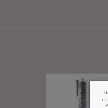
Mi
Uti
P