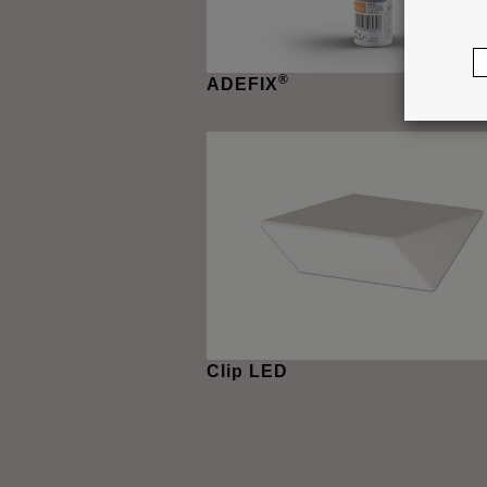
®
ADEFIX
Clip LED