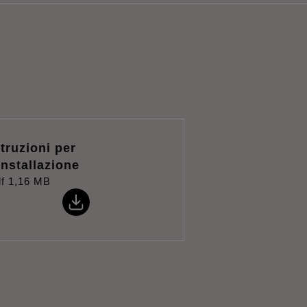
struzioni per
'installazione
f
1,16 MB