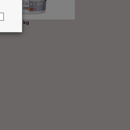
®
FIX
P5 5 kg