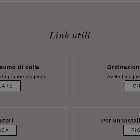
Link utili
sumo di colla
Ordinazion
 le proprie esigenze
Avete bisogno
LARE
OR
utori
Per un'instal
RCA
RI