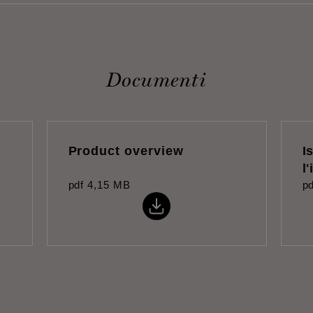
Documenti
Product overview
I
l
pdf
4,15 MB
pd