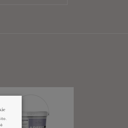
kie
ito.
 è