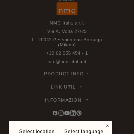
NMC Italia s.r.l.
Via A. Volta 27/29
I - 20042 Pessano con Bornago
(Milano)
+39 02 955 454 - 1
info@nmc-italia.it
PRODUCT INFO
LINK UTILI
INFORMAZIONI
×
Select location
Select language
© 2026 Noel & Marquet. Tutti i diritti