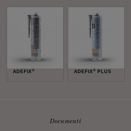
®
®
ADEFIX
ADEFIX
PLUS
Documenti