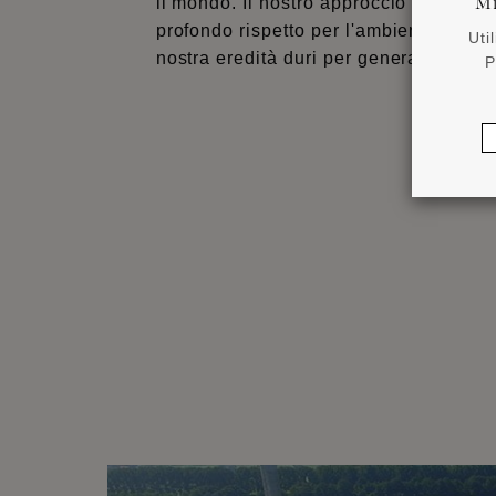
Mi
il mondo. Il nostro approccio sostenibile
profondo rispetto per l'ambiente, gara
Uti
nostra eredità duri per generazioni.
P