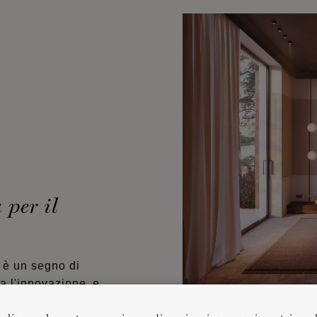
per il
è un segno di
a l'innovazione, e
li interni di tutto