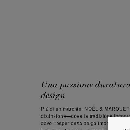
Una passione duratura 
design
Più di un marchio, NOËL & MARQUET 
distinzione—dove la tradizione incontr
dove l’esperienza belga impreziosisce g