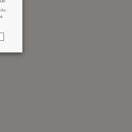
kie
ito.
 è