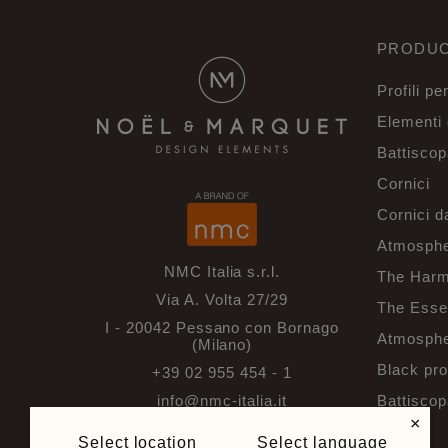
PRODUC
Profili pe
Elementi 
Battiscop
Cornici
Cornici d
Atmosphe
NMC Italia s.r.l.
The Harm
Via A. Volta 27/29
The Esse
I - 20042 Pessano con Bornago
Atmospher
(Milano)
Black pro
+39 02 955 454 - 1
info@nmc-italia.it
Battiscop
×
Select location
Select language