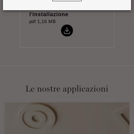
Istruzioni per
l'installazione
pdf
1,16 MB
Le nostre applicazioni