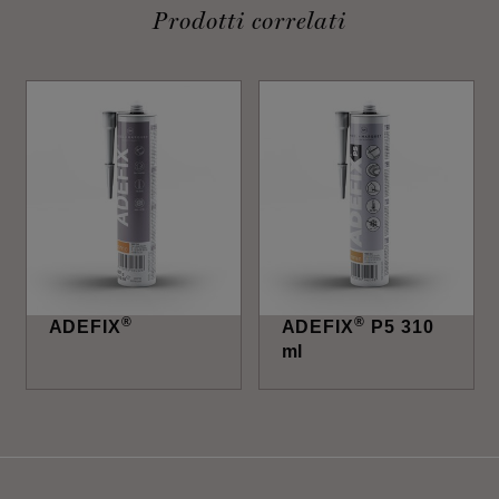
Prodotti correlati
®
®
ADEFIX
ADEFIX
P5 310
ml