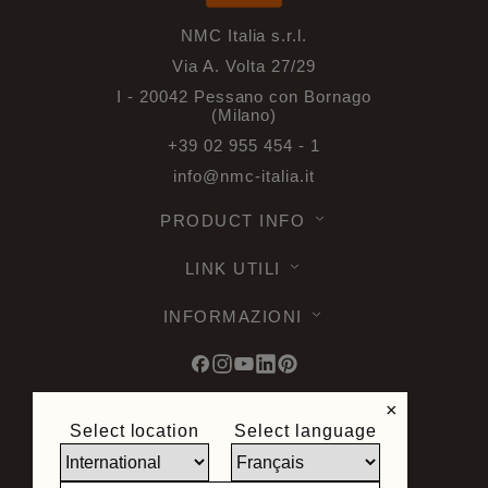
NMC Italia s.r.l.
Via A. Volta 27/29
I - 20042 Pessano con Bornago
(Milano)
+39 02 955 454 - 1
info@nmc-italia.it
PRODUCT INFO
LINK UTILI
INFORMAZIONI
×
Select location
Select language
© 2026 Noel & Marquet. Tutti i diritti
riservati -
Protezione dei dati GDPR
-
Condizioni d'Uso -
Esonero di