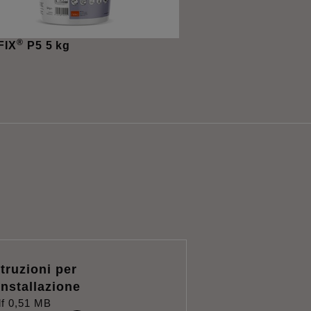
®
FIX
P5 5 kg
struzioni per
'installazione
f
0,51 MB