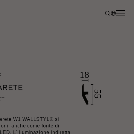
®
PARETE
ET
 parete W1 WALLSTYL® si
zioni, anche come fonte di
 LED. L'illuminazione indiretta