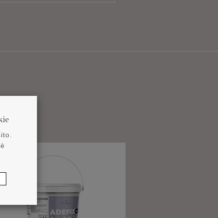
kie
ito.
 è