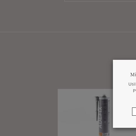
Mi
Uti
P