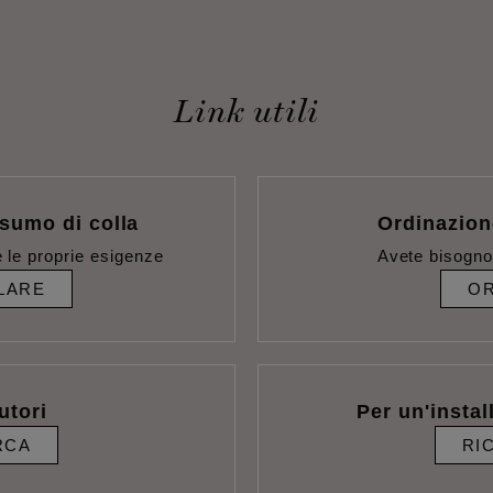
Link utili
sumo di colla
Ordinazion
 le proprie esigenze
Avete bisogno
LARE
OR
utori
Per un'instal
RCA
RI