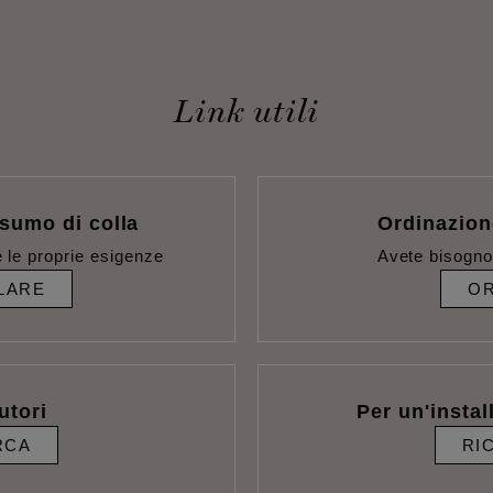
Link utili
sumo di colla
Ordinazion
 le proprie esigenze
Avete bisogno
LARE
OR
utori
Per un'instal
RCA
RI