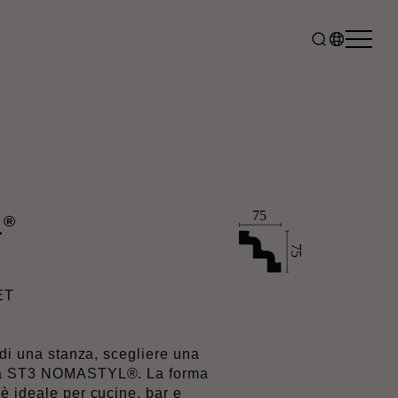
®
L
ET
 di una stanza, scegliere una
la ST3 NOMASTYL®. La forma
è ideale per cucine, bar e