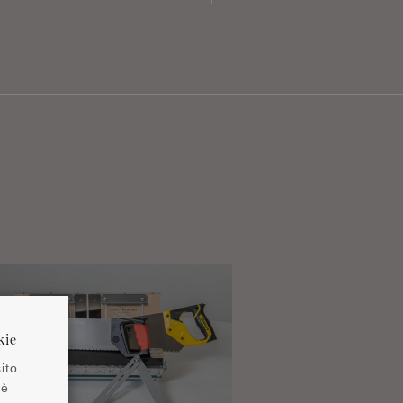
kie
ito.
 è