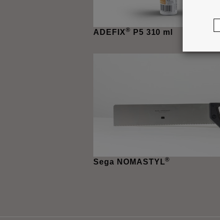
®
ADEFIX
P5 310 ml
®
Sega NOMASTYL