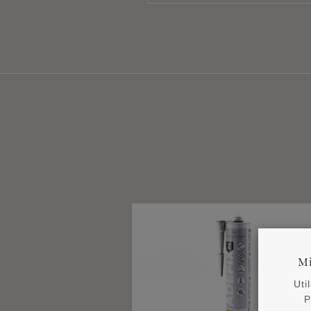
Mi
Uti
P