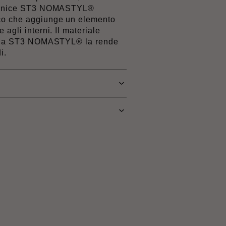
 cornice ST3 NOMASTYL®
co che aggiunge un elemento
agli interni. Il materiale
della ST3 NOMASTYL® la rende
i.