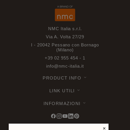
NMC Italia s.r.l.
Via A. Volta 27/29
I - 20042 Pessano con Bornago
(Milano)
+39 02 955 454 - 1
info@nmc-italia.it
PRODUCT INFO
LINK UTILI
INFORMAZIONI
×