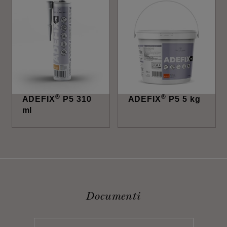
®
®
ADEFIX
P5 310
ADEFIX
P5 5 kg
ml
Documenti