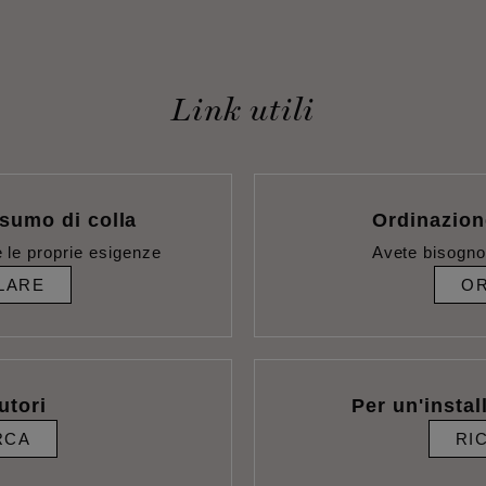
Link utili
sumo di colla
Ordinazion
 le proprie esigenze
Avete bisogno
LARE
OR
utori
Per un'instal
RCA
RI