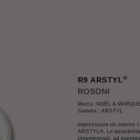
®
R9 ARSTYL
ROSONI
Marca :
NOËL & MARQU
Gamma : ARSTYL
Impreziosire un interno 
ARSTYL®. Le possibilità
innumerevoli, ad esempio