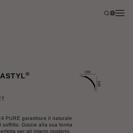
®
MASTYL
ET
NE4 PURE garantisce il naturale
 soffitto. Grazie alla sua forma
fetta per gli interni moderni.