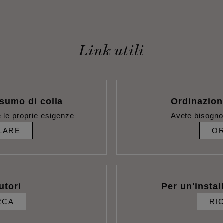
Link utili
sumo di colla
Ordinazion
 le proprie esigenze
Avete bisogno
LARE
OR
utori
Per un'instal
RCA
RI