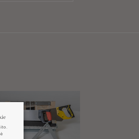
kie
ito.
 è