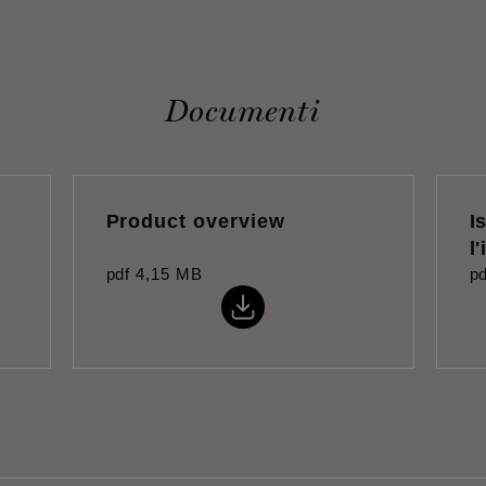
Documenti
Product overview
I
l
pdf
4,15 MB
pd