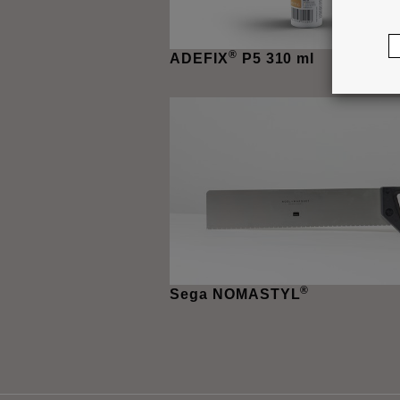
®
ADEFIX
P5 310 ml
®
Sega NOMASTYL