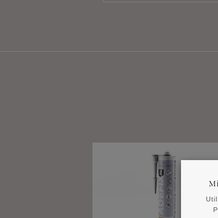
Mi
Uti
P