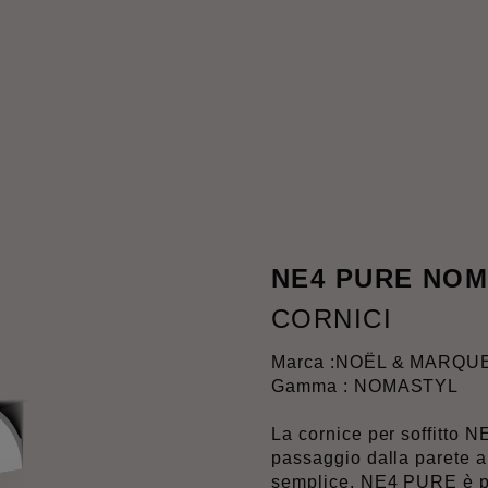
NE4 PURE NO
CORNICI
Marca :
NOËL & MARQU
Gamma : NOMASTYL
La cornice per soffitto 
passaggio dalla parete al
semplice, NE4 PURE è per