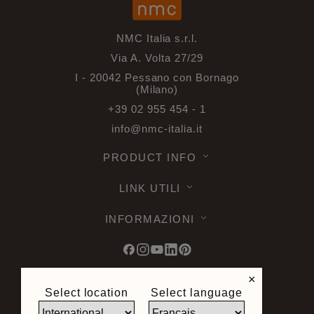
NMC Italia s.r.l.
Via A. Volta 27/29
I - 20042 Pessano con Bornago
(Milano)
+39 02 955 454 - 1
info@nmc-italia.it
PRODUCT INFO
LINK UTILI
INFORMAZIONI
×
Select location
Select language
© 2026 Noel & Marquet. Tutti i diritti
riservati -
Protezione dei dati GDPR