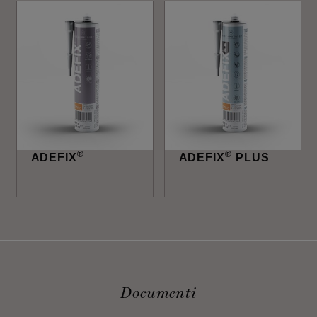
®
®
ADEFIX
ADEFIX
PLUS
Documenti