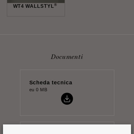
®
WT4 WALLSTYL
Documenti
Scheda tecnica
eu
0 MB