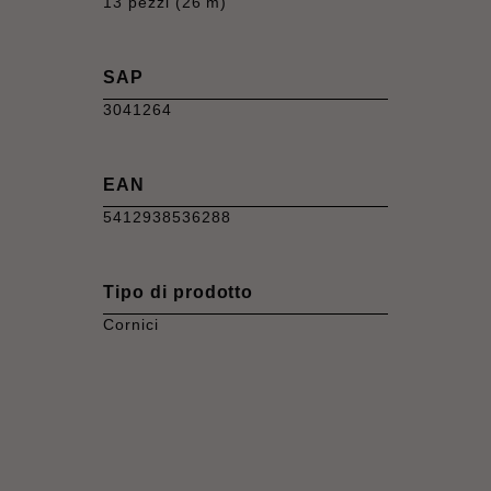
13 pezzi (26 m)
SAP
3041264
EAN
5412938536288
Tipo di prodotto
Cornici