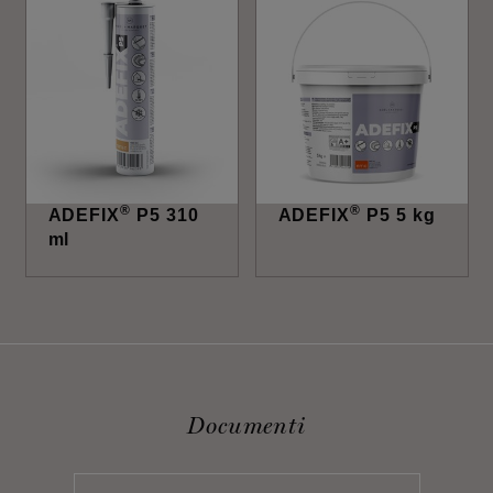
®
®
ADEFIX
P5 310
ADEFIX
P5 5 kg
ml
Documenti