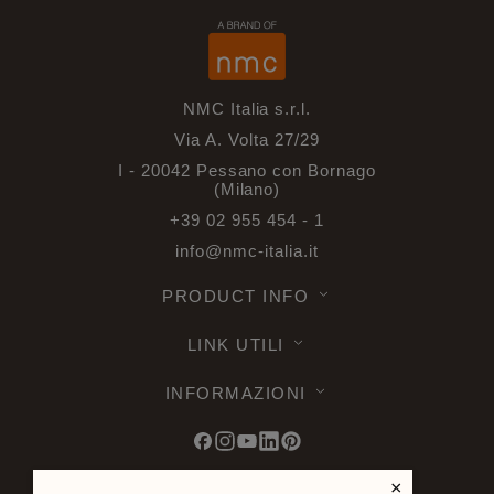
NMC Italia s.r.l.
Via A. Volta 27/29
I - 20042 Pessano con Bornago
(Milano)
+39 02 955 454 - 1
info@nmc-italia.it
PRODUCT INFO
LINK UTILI
INFORMAZIONI
×