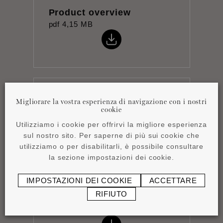
Product overview
pdf
4,15 MB
Istruzioni per
Migliorare la vostra esperienza di navigazione con i nostri
cookie
l'installazione
pdf
1,16 MB
Utilizziamo i cookie per offrirvi la migliore esperienza
sul nostro sito. Per saperne di più sui cookie che
utilizziamo o per disabilitarli, è possibile consultare
la sezione impostazioni dei cookie.
IMPOSTAZIONI DEI COOKIE
ACCETTARE
RIFIUTO
Scheda tecnica
pdf
0,76 MB